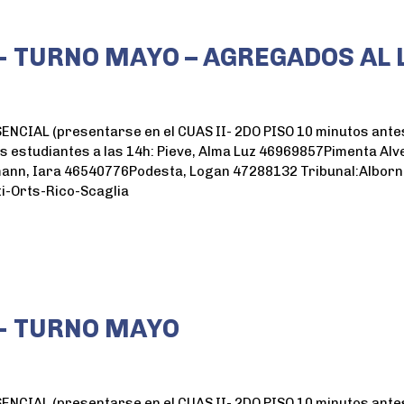
- TURNO MAYO – AGREGADOS AL 
IAL (presentarse en el CUAS II- 2DO PISO 10 minutos antes
 estudiantes a las 14h: Pieve, Alma Luz 46969857Pimenta Alv
ann, Iara 46540776Podesta, Logan 47288132 Tribunal:Alborno
i-Orts-Rico-Scaglia
- TURNO MAYO
IAL (presentarse en el CUAS II- 2DO PISO 10 minutos antes