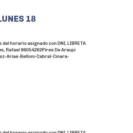
LUNES 18
 del horario asignado con DNI, LIBRETA
es, Rafael 96054262Pires De Araujo
z-Arias-Belloni-Cabral-Cinara-
 del horario asignado con DNI, LIBRETA