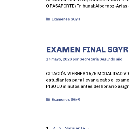
O PASAPORTE) Tribunal:Albornoz-Arias-
Exámenes SGyR
EXAMEN FINAL SGYR
14 mayo, 2026
por
Secretaría Segundo año
CITACIÓN VIERNES 15/5 MODALIDAD VIRTU
estudiantes para llevar a cabo el exa
PISO 10 minutos antes del horario asig
Exámenes SGyR
1
2
3
Siguiente
→