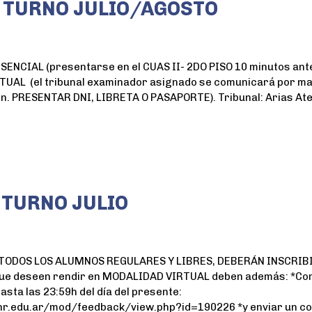
 TURNO JULIO/AGOSTO
CIAL (presentarse en el CUAS II- 2DO PISO 10 minutos antes
L (el tribunal examinador asignado se comunicará por mail 
en. PRESENTAR DNI, LIBRETA O PASAPORTE). Tribunal: Arias At
 TURNO JULIO
a) TODOS LOS ALUMNOS REGULARES Y LIBRES, DEBERÁN INSCRIB
que deseen rendir en MODALIDAD VIRTUAL deben además: *Comp
asta las 23:59h del día del presente:
nr.edu.ar/mod/feedback/view.php?id=190226 *y enviar un c