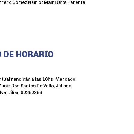
rrero Gomez N Griot Maini Orts Parente
 DE HORARIO
irtual rendirán a las 16hs: Mercado
iz Dos Santos Do Valle, Juliana
va, Lílian 96386288