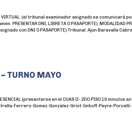
TUAL (el tribunal examinador asignado se comunicará por m
 examen. PRESENTAR DNI, LIBRETA O PASAPORTE). MODALIDAD PR
asignado con DNI O PASAPORTE) Tribunal: Ajun Baravalle Cabra
 – TURNO MAYO
NCIAL (presentarse en el CUAS II- 2DO PISO 10 minutos ante
trella-Ferrero-Gomez-Gonzalez-Griot-Imhoff-Peyre-Porcelli-