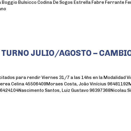
 Boggio Bulsicco Codina De Sogos Estrella Fabre Ferrante Fe
ano
 TURNO JULIO/AGOSTO – CAMBIO
itados para rendir Viernes 31/7 a las 14hs en la Modalidad V
rea Celina 45506409Moraes Costa, João Vinícius 96481192Mun
424104Nascimento Santos, Luiz Gustavo 96397368Nicolau Sil