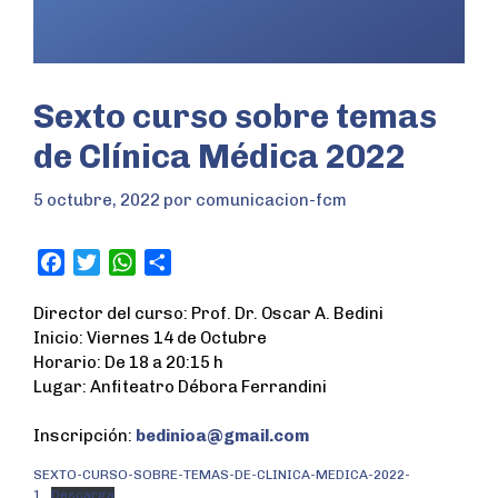
Sexto curso sobre temas
de Clínica Médica 2022
5 octubre, 2022
por
comunicacion-fcm
F
T
W
S
a
w
h
h
Director del curso: Prof. Dr. Oscar A. Bedini
c
i
a
a
Inicio: Viernes 14 de Octubre
e
t
t
r
Horario: De 18 a 20:15 h
b
t
s
e
Lugar: Anfiteatro Débora Ferrandini
o
e
A
o
r
p
Inscripción:
bedinioa@gmail.com
k
p
SEXTO-CURSO-SOBRE-TEMAS-DE-CLINICA-MEDICA-2022-
1
Descarga