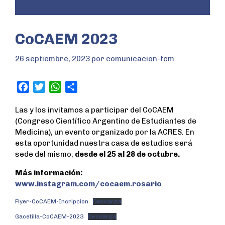
CoCAEM 2023
26 septiembre, 2023
por
comunicacion-fcm
F
T
W
S
a
w
h
h
Las y los invitamos a participar del CoCAEM
c
i
a
a
(Congreso Científico Argentino de Estudiantes de
e
t
t
r
Medicina), un evento organizado por la ACRES. En
b
t
s
e
esta oportunidad nuestra casa de estudios será
o
e
A
sede del mismo,
desde el 25 al 28 de octubre.
o
r
p
k
p
Más información:
www.instagram.com/cocaem.rosario
Flyer-CoCAEM-Incripcion
Descarga
Gacetilla-CoCAEM-2023
Descarga