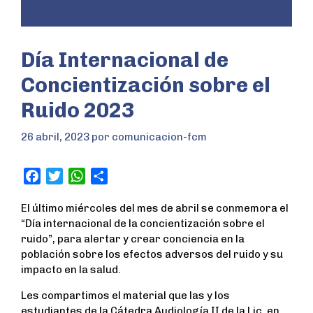
Día Internacional de
Concientización sobre el
Ruido 2023
26 abril, 2023
por
comunicacion-fcm
F
T
W
S
a
w
h
h
El último miércoles del mes de abril se conmemora el
c
i
a
a
“Día internacional de la concientización sobre el
e
t
t
r
ruido”, para alertar y crear conciencia en la
b
t
s
e
población sobre los efectos adversos del ruido y su
o
e
A
impacto en la salud.
o
r
p
k
p
Les compartimos el material que las y los
estudiantes de la Cátedra Audiología II de la Lic. en