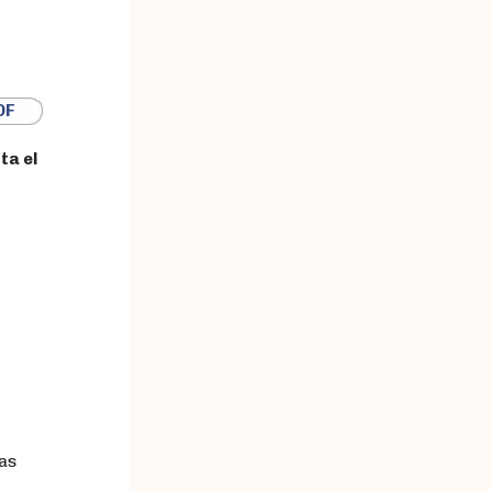
DF
ta el
tas