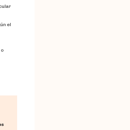
cular
ún el
 o
os