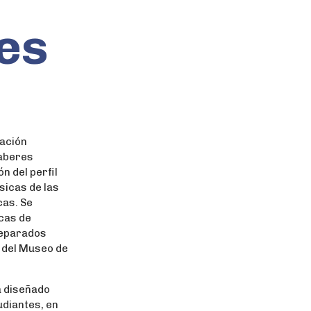
es
mación
saberes
n del perfil
sicas de las
cas. Se
icas de
reparados
 del Museo de
á diseñado
udiantes, en