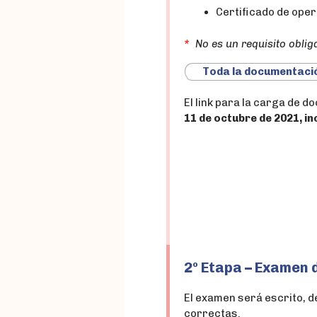
Certificado de ope
*
No es un requisito oblig
Toda la documentació
El link para la carga de 
11 de octubre de 2021, in
2º Etapa – Examen 
El examen será escrito, d
correctas.