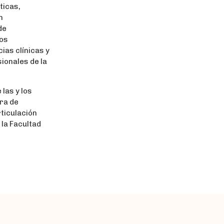
ticas,
n
de
tos
ias clínicas y
sionales de la
las y los
dra de
ticulación
 la Facultad