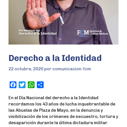
Derecho a la Identidad
22 octubre, 2020
por
comunicacion-fcm
F
T
W
S
a
w
h
h
En el Día Nacional del derecho a la Identidad
c
i
a
a
recordamos los 43 años de lucha inquebrantable de
e
t
t
r
las Abuelas de Plaza de Mayo, en la denuncia y
b
t
s
e
visibilización de los crímenes de secuestro, tortura y
o
e
A
desaparición durante la última dictadura militar.
o
r
p