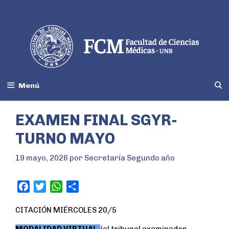
Menú
EXAMEN FINAL SGYR-
TURNO MAYO
19 mayo, 2026
por
Secretaría Segundo año
F
T
W
S
a
w
h
h
CITACIÓN MIÉRCOLES 20/5
c
i
a
a
e
t
t
r