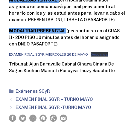
MODALIDAD VIRTUAL
(el tribunal examinador
b
t
s
e
asignado se comunicará por mail previamente al
o
e
A
horario con los y las estudiantes para llevar a cabo el
o
r
p
examen. PRESENTAR DNI, LIBRETA O PASAPORTE).
k
p
MODALIDAD PRESENCIAL
(presentarse en el CUAS
II- 2DO PISO 10 minutos antes del horario asignado
con DNI O PASAPORTE)
EXAMEN FINAL SGYR MIERCOLES 20 DE MAYO
Descarga
Tribunal: Ajun Baravalle Cabral Cinara Cinara De
Sogos Kuchen Mainetti Pereyra Tauzy Sacchetto
Exámenes SGyR
EXAMEN FINAL SGYR – TURNO MAYO
EXAMEN FINAL SGYR -TURNO MAYO