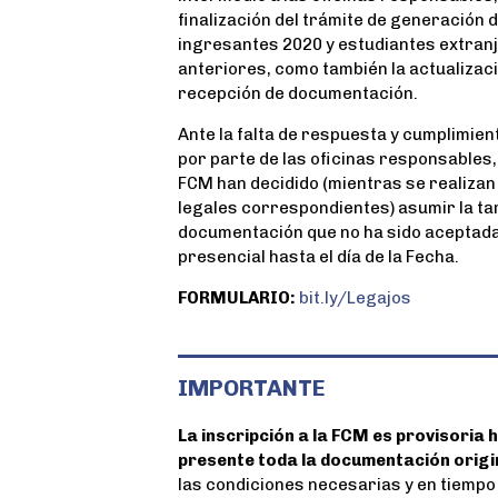
finalización del trámite de generación de
b
t
s
e
ingresantes 2020 y estudiantes extranj
o
e
A
anteriores, como también la actualizaci
o
r
p
recepción de documentación.
k
p
Ante la falta de respuesta y cumplimien
por parte de las oficinas responsables,
FCM han decidido (mientras se realizan
legales correspondientes) asumir la tar
documentación que no ha sido aceptada 
presencial hasta el día de la Fecha.
FORMULARIO:
bit.ly/Legajos
IMPORTANTE
La inscripción a la FCM es provisoria 
presente toda la documentación origi
las condiciones necesarias y en tiempo 