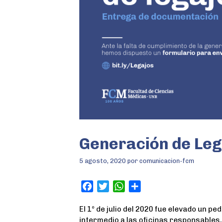
Generación de Leg
5 agosto, 2020
por
comunicacion-fcm
F
T
W
S
a
w
h
h
El 1º de julio del 2020 fue elevado un pe
c
i
a
a
intermedio a las oficinas responsables, 
e
t
t
r