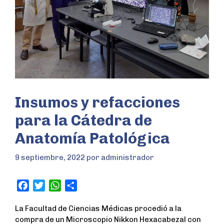
Insumos y refacciones
para la Cátedra de
Anatomía Patológica
9 septiembre, 2022
por
administrador
F
T
W
S
a
w
h
h
La Facultad de Ciencias Médicas procedió a la
c
i
a
a
compra de un Microscopio Nikkon Hexacabezal con
e
t
t
r