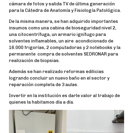
cámara de fotos y salida TV de última generación
b
t
s
e
para la Cátedra de Anatomía y Fisiología Patológica.
o
e
A
o
r
p
De la misma manera, se han adquirido importantes
k
p
insumos como una cabina de bioseguridad nivel 2,
una citocentrífuga, un armario ignífugo para
solventes inflamables, un aire acondicionado de
16.000 frigorías, 2 computadoras y 2 notebooks y la
permanente compra de solventes SEDRONAR para
realización de biopsias.
Además se han realizado reformas edilicias
logrando concluir un nuevo baño en el sector y
reparación completa de 3 aulas.
Invertir en la institución es darle valor al trabajo de
quienes la habitamos día a día.