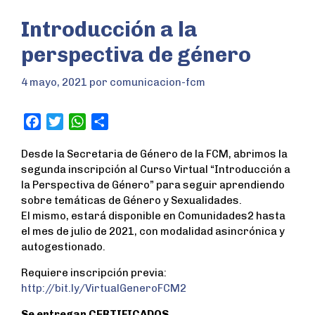
Introducción a la
perspectiva de género
4 mayo, 2021
por
comunicacion-fcm
F
T
W
S
a
w
h
h
Desde la Secretaria de Género de la FCM, abrimos la
c
i
a
a
segunda inscripción al Curso Virtual “Introducción a
e
t
t
r
la Perspectiva de Género” para seguir aprendiendo
b
t
s
e
sobre temáticas de Género y Sexualidades.
o
e
A
El mismo, estará disponible en Comunidades2 hasta
o
r
p
el mes de julio de 2021, con modalidad asincrónica y
k
p
autogestionado.
Requiere inscripción previa:
http://bit.ly/VirtualGeneroFCM2
Se entregan CERTIFICADOS