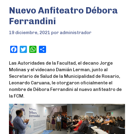
Nuevo Anfiteatro Débora
Ferrandini
19 diciembre, 2021
por
administrador
F
T
W
S
a
w
h
h
Las Autoridades de la Facultad, el decano Jorge
c
i
a
a
Molinas y el videcano Damián Lerman, junto al
e
t
t
r
Secretario de Salud de la Municipalidad de Rosario,
b
t
s
e
Leonardo Caruana, le otorgaron oficialmente el
o
e
A
nombre de Débora Ferrandini al nuevo anfiteatro de
o
r
p
la FCM.
k
p