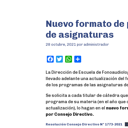
Nuevo formato de
de asignaturas
28 octubre, 2021
por
administrador
F
T
W
S
a
w
h
h
La Dirección de Escuela de Fonoaudiolo
c
i
a
a
llevado adelante una actualización del
e
t
t
r
de los programas de las asignaturas d
b
t
s
e
o
e
A
Se solicita a cada titular de cátedra qu
o
r
p
programa de su materia (en el año que
k
p
actualización), lo hagan en el
nuevo for
por Consejo Directivo.
Resolución Consejo Directivo N° 1773-2021
D