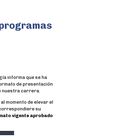
 programas
gía informa que se ha
 formato de presentación
e nuestra carrera.
e al momento de elevar el
 correspondiere su
mato vigente aprobado
escarga