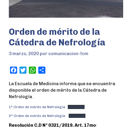
Orden de mérito de la
Cátedra de Nefrología
3 marzo, 2020
por
comunicacion-fcm
F
T
W
S
a
w
h
h
La Escuela de Medicina informa que se encuentra
c
i
a
a
disponible el orden de mérito de la Cátedra de
e
t
t
r
Nefrología .
b
t
s
e
o
e
A
1° Orden de mérito de Nefrología
Descarga
o
r
p
2° Orden de mérito de Nefrología
Descarga
k
p
Resolución C.D Nº 0321/2019. Art. 17mo
: