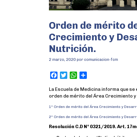
Orden de mérito d
Crecimiento y Desa
Nutrición.
2 marzo, 2020
por
comunicacion-fcm
F
T
W
S
a
w
h
h
La Escuela de Medicina informa que se 
c
i
a
a
orden de mérito del Área Crecimiento y 
e
t
t
r
b
t
s
e
1º Orden de mérito del Área Crecimiento y Desarro
o
e
A
2º Orden de mérito del Área Crecimiento y Desarro
o
r
p
k
p
Resolución C.D Nº 0321/2019. Art. 17m