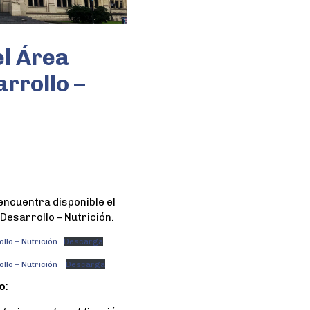
el Área
rrollo –
encuentra disponible el
Desarrollo – Nutrición.
llo – Nutrición
Descarga
llo – Nutrición
Descarga
o
: