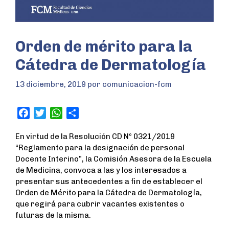
Orden de mérito para la
Cátedra de Dermatología
13 diciembre, 2019
por
comunicacion-fcm
F
T
W
S
a
w
h
h
En virtud de la Resolución CD Nº 0321/2019
c
i
a
a
“Reglamento para la designación de personal
e
t
t
r
Docente Interino”, la Comisión Asesora de la Escuela
b
t
s
e
de Medicina, convoca a las y los interesados a
o
e
A
presentar sus antecedentes a fin de establecer el
o
r
p
Orden de Mérito para la Cátedra de Dermatología,
k
p
que regirá para cubrir vacantes existentes o
futuras de la misma.