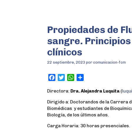
Propiedades de Flu
sangre. Principios
clínicos
22 septiembre, 2023
por
comunicacion-fcm
F
T
W
S
a
w
h
h
Directora:
Dra. Alejandra Luquita
(
luqu
c
i
a
a
e
t
t
r
Dirigido a: Doctorandos de la Carrera d
b
t
s
e
Biomédicas y estudiantes de Bioquímica
o
e
A
Biología, de los últimos años.
o
r
p
Carga Horaria: 30 horas presenciales.
k
p