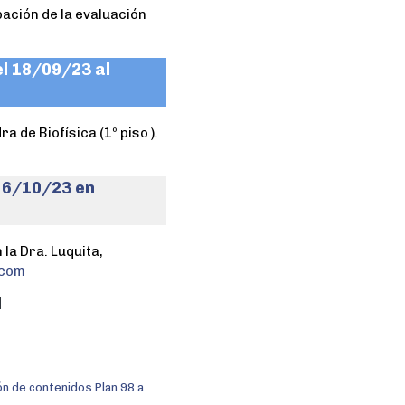
ación de la evaluación
el 18/09/23 al
a de Biofísica (1º piso ).
s 6/10/23 en
a Dra. Luquita,
.com
a
n de contenidos Plan 98 a