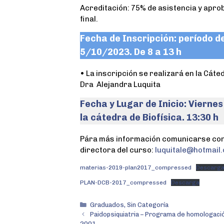
Acreditación: 75% de asistencia y aprob
final.
Fecha de Inscripción: período d
5/10/2023. De 8 a 13 h
• La inscripción se realizará en la Cátedr
Dra Alejandra Luquita
Fecha y Lugar de Inicio: Vierne
la cátedra de Biofísica. 13:30 h
Pára más información comunicarse con l
directora del curso:
luquitale@hotmail
materias-2019-plan2017_compressed
Descarg
PLAN-DCB-2017_compressed
Descarga
Graduados
,
Sin Categoría
Paidopsiquiatria – Programa de homologació
2001