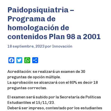
Paidopsiquiatria –
Programa de
homologación de
contenidos Plan 98 a 2001
18 septiembre, 2023
por
Innovación
F
T
W
S
a
w
h
h
Acreditación: se realizará un examen de 30
c
i
a
a
preguntas de opción múltiple.
e
t
t
r
La aprobación se alcanzará con el 60% es decir 18
b
t
s
e
preguntas correctas.
o
e
A
o
r
p
El examen será subido por la Secretaría de Políticas
k
p
Estudiantiles el 15/11/23.
Deberá ser impreso, contestado por los estudiantes