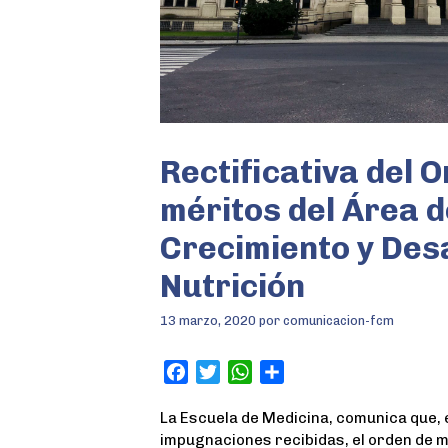
Rectificativa del 
méritos del Área d
Crecimiento y Desa
Nutrición
13 marzo, 2020
por
comunicacion-fcm
F
T
W
S
a
w
h
h
La Escuela de Medicina, comunica que, e
c
i
a
a
impugnaciones recibidas, el orden de m
e
t
t
r