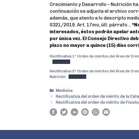
Crecimiento y Desarrollo – Nutrición ha 
b
t
s
e
continuación se adjunta el archivo cor
o
e
A
además, que atento a lo descripto medi
o
r
p
0321/2019. Art. 17mo, últ. párrafo…
“No
k
p
interesados, éstos podrán apelar ante
por única vez. El Consejo Directivo de
plazo no mayor a quince (15) días corr
Rectificativa 1º Orden de méritos del Área de Crec
Descarga
Rectificativa 2º Orden de méritos del Área de Crec
Nutrición
Descarga
Medicina
Rectificativa del orden de mérito de la Cá
Rectificativa del orden de mérito de Fisiolo