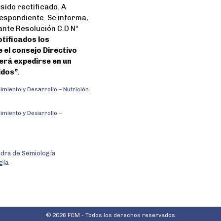
sido rectificado. A
respondiente. Se informa,
ante Resolución C.D Nº
tificados los
 el consejo Directivo
berá expedirse en un
idos”
.
imiento y Desarrollo – Nutrición
imiento y Desarrollo –
tedra de Semiología
gía
© 2026 FCM - Todos los derechos reservados