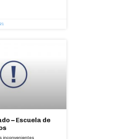
021
do – Escuela de
os
os inconvenientes