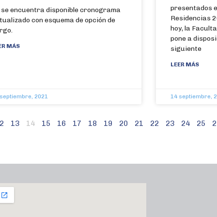
presentados e
 se encuentra disponible cronograma
Residencias 2
tualizado con esquema de opción de
hoy, la Facult
rgo.
pone a disposi
ER MÁS
siguiente
LEER MÁS
 septiembre, 2021
14 septiembre, 
2
13
14
15
16
17
18
19
20
21
22
23
24
25
2