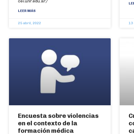
cei.unr.edu.ar/
LE
LEER MÁS
25 abril, 2022
13 
Encuesta sobre violencias
C
en el contexto de la
c
formación médica
c