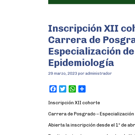
Inscripción XII co
Carrera de Posgra
Especialización de
Epidemiología
29 marzo, 2023
por
administrador
F
T
W
S
a
w
h
h
Inscripción XII cohorte
c
i
a
a
e
t
t
r
Carrera de Posgrado – Especialización
b
t
s
e
o
e
A
Abierta la inscripción desde el 1º de abr
o
r
p