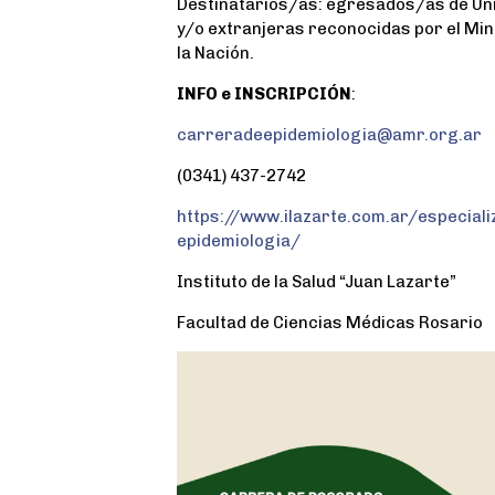
Destinatarios/as: egresados/as de Un
k
p
y/o extranjeras reconocidas por el Min
la Nación.
INFO e INSCRIPCIÓN
:
carreradeepidemiologia@amr.org.ar
(0341) 437-2742
https://www.ilazarte.com.ar/especiali
epidemiologia/
Instituto de la Salud “Juan Lazarte”
Facultad de Ciencias Médicas Rosario