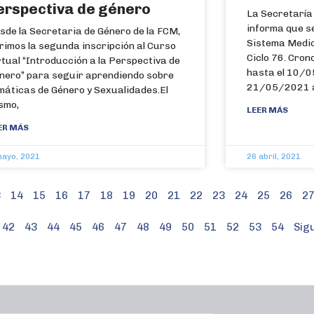
erspectiva de género
La Secretaría
informa que se
sde la Secretaria de Género de la FCM,
Sistema Medic
rimos la segunda inscripción al Curso
Ciclo 76. Cro
rtual “Introducción a la Perspectiva de
hasta el 10/0
nero” para seguir aprendiendo sobre
21/05/2021 a
máticas de Género y Sexualidades.El
smo,
LEER MÁS
ER MÁS
mayo, 2021
26 abril, 2021
3
14
15
16
17
18
19
20
21
22
23
24
25
26
2
42
43
44
45
46
47
48
49
50
51
52
53
54
Sigu