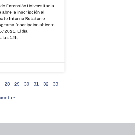
 de Extensión Universitaria
 abre la inscripción al
ato Interno Rotatorio –
nograma Inscripción abierta
5/2021. El día
 las 12h,
7
28
29
30
31
32
33
iente »