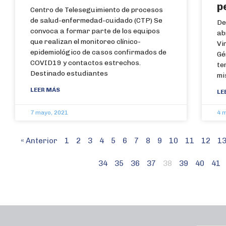
p
Centro de Teleseguimiento de procesos
de salud-enfermedad-cuidado (CTP) Se
De
convoca a formar parte de los equipos
ab
que realizan el monitoreo clínico-
Vi
epidemiológico de casos confirmados de
Gé
COVID19 y contactos estrechos.
te
Destinado estudiantes
mi
LEER MÁS
LE
7 mayo, 2021
4 
« Anterior
1
2
3
4
5
6
7
8
9
10
11
12
1
34
35
36
37
38
39
40
41