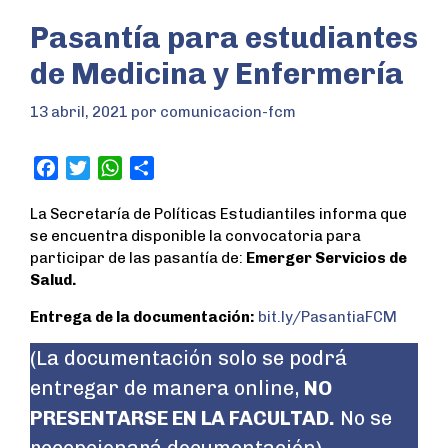
Pasantía para estudiantes
de Medicina y Enfermería
13 abril, 2021
por
comunicacion-fcm
F
T
W
S
a
w
h
h
La Secretaría de Políticas Estudiantiles informa que
c
i
a
a
se encuentra disponible la convocatoria para
e
t
t
r
participar de las pasantía de:
Emerger Servicios de
b
t
s
e
Salud.
o
e
A
o
r
p
Entrega de la documentación:
bit.ly/PasantiaFCM
k
p
(La documentación solo se podrá
entregar de manera online,
NO
PRESENTARSE EN LA FACULTAD.
No se