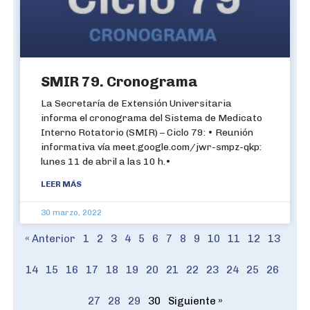
SMIR 79. Cronograma
La Secretaría de Extensión Universitaria
informa el cronograma del Sistema de Medicato
Interno Rotatorio (SMIR) – Ciclo 79: • Reunión
informativa vía meet.google.com/jwr-smpz-qkp:
lunes 11 de abril a las 10 h.•
LEER MÁS
30 marzo, 2022
« Anterior
1
2
3
4
5
6
7
8
9
10
11
12
13
14
15
16
17
18
19
20
21
22
23
24
25
26
27
28
29
30
Siguiente »