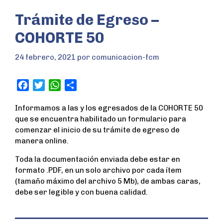
Trámite de Egreso –
COHORTE 50
24 febrero, 2021
por
comunicacion-fcm
F
T
W
S
a
w
h
h
Informamos a las y los egresados de la COHORTE 50
c
i
a
a
que se encuentra habilitado un formulario para
e
t
t
r
comenzar el inicio de su trámite de egreso de
b
t
s
e
manera online.
o
e
A
o
r
p
Toda la documentación enviada debe estar en
k
p
formato .PDF, en un solo archivo por cada ítem
(tamaño máximo del archivo 5 Mb), de ambas caras,
debe ser legible y con buena calidad.