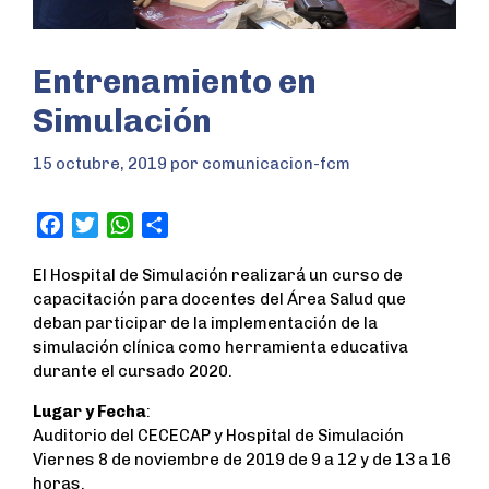
Entrenamiento en
Simulación
15 octubre, 2019
por
comunicacion-fcm
F
T
W
S
a
w
h
h
El Hospital de Simulación realizará un curso de
c
i
a
a
capacitación para docentes del Área Salud que
e
t
t
r
deban participar de la implementación de la
b
t
s
e
simulación clínica como herramienta educativa
o
e
A
durante el cursado 2020.
o
r
p
k
p
Lugar y Fecha
:
Auditorio del CECECAP y Hospital de Simulación
Viernes 8 de noviembre de 2019 de 9 a 12 y de 13 a 16
horas.