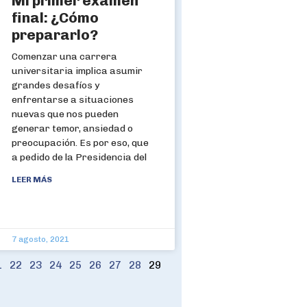
Mi primer examen
final: ¿Cómo
prepararlo?
Comenzar una carrera
universitaria implica asumir
grandes desafíos y
enfrentarse a situaciones
nuevas que nos pueden
generar temor, ansiedad o
preocupación. Es por eso, que
a pedido de la Presidencia del
LEER MÁS
7 agosto, 2021
1
22
23
24
25
26
27
28
29