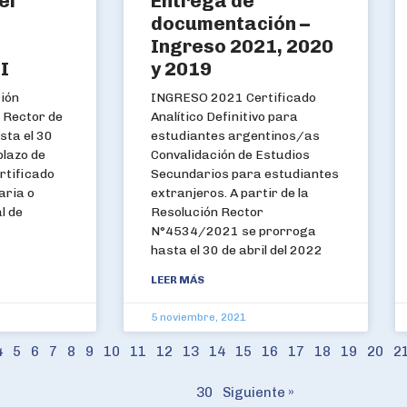
el
Entrega de
documentación –
Ingreso 2021, 2020
I
y 2019
ión
INGRESO 2021 Certificado
 Rector de
Analítico Definitivo para
sta el 30
estudiantes argentinos/as
plazo de
Convalidación de Estudios
rtificado
Secundarios para estudiantes
aria o
extranjeros. A partir de la
l de
Resolución Rector
N°4534/2021 se prorroga
hasta el 30 de abril del 2022
LEER MÁS
5 noviembre, 2021
4
5
6
7
8
9
10
11
12
13
14
15
16
17
18
19
20
2
30
Siguiente »