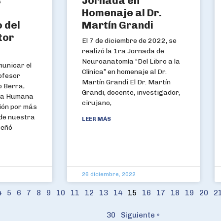
s
Jornada en
l
Homenaje al Dr.
o del
Martín Grandi
tor
El 7 de diciembre de 2022, se
realizó la 1ra Jornada de
Neuroanatomía “Del Libro a la
unicar el
Clínica” en homenaje al Dr.
rofesor
Martín Grandi El Dr. Martín
 Berra,
Grandi, docente, investigador,
gía Humana
cirujano,
ión por más
 de nuestra
LEER MÁS
peñó
26 diciembre, 2022
4
5
6
7
8
9
10
11
12
13
14
15
16
17
18
19
20
2
30
Siguiente »