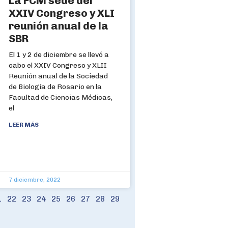
La FCM sede del
XXIV Congreso y XLI
reunión anual de la
SBR
El 1 y 2 de diciembre se llevó a
cabo el XXIV Congreso y XLII
Reunión anual de la Sociedad
de Biología de Rosario en la
Facultad de Ciencias Médicas,
el
LEER MÁS
7 diciembre, 2022
1
22
23
24
25
26
27
28
29