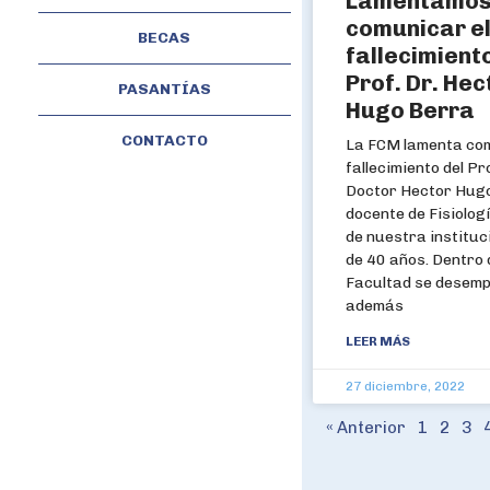
Lamentamo
comunicar e
BECAS
fallecimient
Prof. Dr. Hec
PASANTÍAS
Hugo Berra
CONTACTO
La FCM lamenta com
fallecimiento del P
Doctor Hector Hugo
docente de Fisiolo
de nuestra instituc
de 40 años. Dentro
Facultad se desem
además
LEER MÁS
27 diciembre, 2022
« Anterior
1
2
3