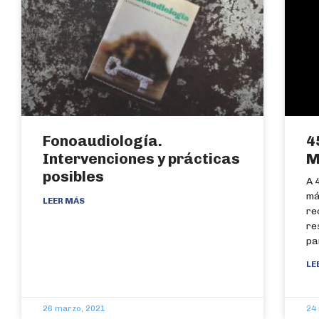
Fonoaudiología.
4
Intervenciones y prácticas
M
posibles
A 
má
LEER MÁS
re
re
pa
LE
26 marzo, 2021
24