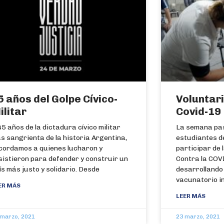
5 años del Golpe Cívico-
Voluntar
ilitar
Covid-19
45 años de la dictadura cívico militar
La semana pa
s sangrienta de la historia Argentina,
estudiantes d
cordamos a quienes lucharon y
participar de
sistieron para defender y construir un
Contra la COV
ís más justo y solidario. Desde
desarrollando 
vacunatorio in
ER MÁS
LEER MÁS
 marzo, 2021
23 marzo, 2021