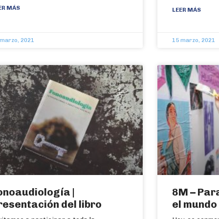
ER MÁS
LEER MÁS
 marzo, 2021
15 marzo, 2021
onoaudiología |
8M – Par
resentación del libro
el mundo