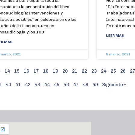
vitamos a participar a toda la
Hoy, se conme
munidad a la presentación del libro
“Día Internaci
onoaudiología: Intervenciones y
Trabajadoras”
ácticas posibles” en celebración de los
Internacional
 años de la Licenciatura en
En este marco,
noaudiología y los 100
LEER MÁS
ER MÁS
 marzo, 2021
8 marzo, 2021
3
14
15
16
17
18
19
20
21
22
23
24
25
26
2
9
40
41
42
43
44
45
46
47
48
49
Siguiente »