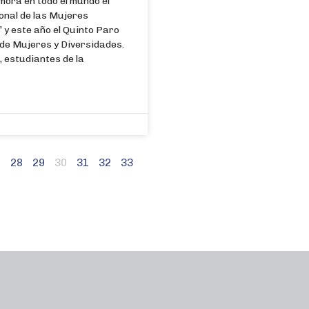
mora en todo el mundo el
onal de las Mujeres
 y este año el Quinto Paro
 de Mujeres y Diversidades.
 estudiantes de la
7
28
29
30
31
32
33