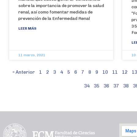
In
sobre la importancia de promover la salud
co
renal, así como fomentar medidas de
“F
prevención de la Enfermedad Renal
pr
35
LEER MÁS
Fo
LE
11 marzo, 2021
10
« Anterior
1
2
3
4
5
6
7
8
9
10
11
12
1
34
35
36
37
38
3